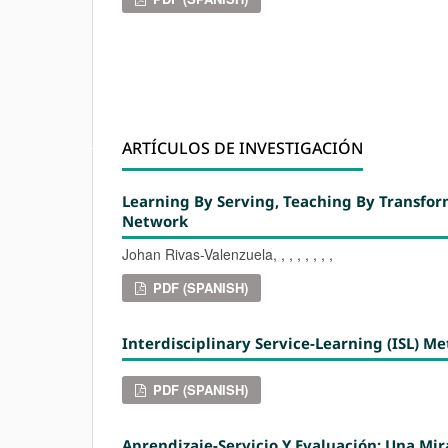
ARTÍCULOS DE INVESTIGACIÓN
Learning By Serving, Teaching By Transfor
Network
Johan Rivas-Valenzuela, , , , , , , ,
PDF (SPANISH)
Interdisciplinary Service-Learning (ISL) M
PDF (SPANISH)
Aprendizaje-Servicio Y Evaluación: Una Mir