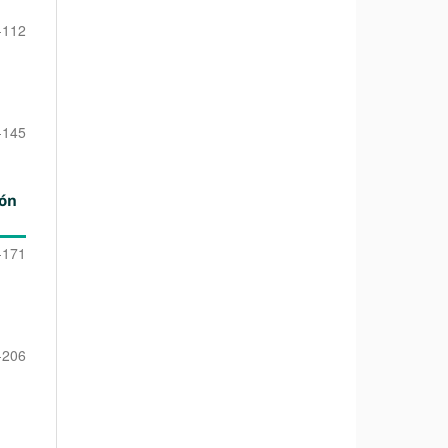
-112
-145
ión
-171
-206