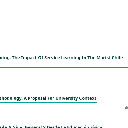
ming: The Impact Of Service Learning In The Marist Chile
1
ethodology. A Proposal For University Context
4
ada A Nivel General Y Desde La Educación Física