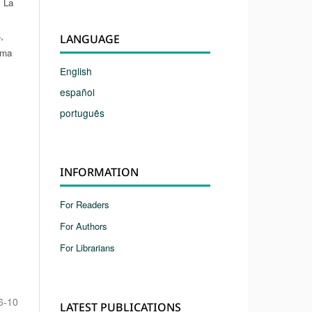
 La
,
LANGUAGE
rma
English
español
português
INFORMATION
For Readers
For Authors
For Librarians
6-10
LATEST PUBLICATIONS