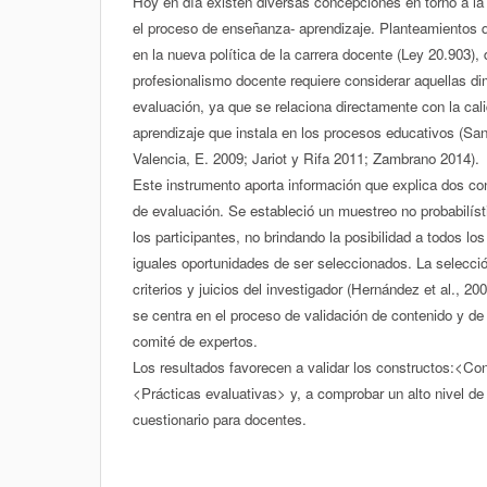
Hoy en día existen diversas concepciones en torno a la 
el proceso de enseñanza- aprendizaje. Planteamientos
en la nueva política de la carrera docente (Ley 20.903),
profesionalismo docente requiere considerar aquellas d
evaluación, ya que se relaciona directamente con la cal
aprendizaje que instala en los procesos educativos (Sant
Valencia, E. 2009; Jariot y Rifa 2011; Zambrano 2014).
Este instrumento aporta información que explica dos co
de evaluación. Se estableció un muestreo no probabilíst
los participantes, no brindando la posibilidad a todos los
iguales oportunidades de ser seleccionados. La selecci
criterios y juicios del investigador (Hernández et al., 2
se centra en el proceso de validación de contenido y de
comité de expertos.
Los resultados favorecen a validar los constructos:<Co
<Prácticas evaluativas> y, a comprobar un alto nivel de 
cuestionario para docentes.