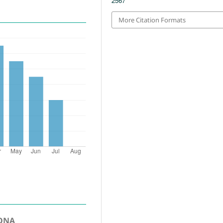
2567
More Citation Formats
LONA