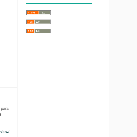
 para
s
/view/