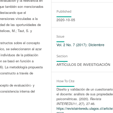
evaluación y la relevancia en
 que también son mencionados
Published
 destacando que el
imensiones vinculadas a la
2020-10-05
idad de las oportunidades de
elices, M.; Taut, S. y
Issue
nstructos sobre el concepto
Vol. 2 No. 7 (2017): Diciembre
ico, se seleccionaron al azar
 individuos de la población
Section
ón se basó en función a
ARTÍCULOS DE INVESTIGACIÓN
006). La metodología propuesta
 constructo a través de
How To Cite
ncepto de evaluación> y
Diseño y validación de un cuestionario
consistencia interna del
el docente: análisis de sus propiedade
psicométricas. (2020).
Revista
INTEREDU11
,
2
(7), 27-46.
https://revistainteredu.ulagos.cl/article