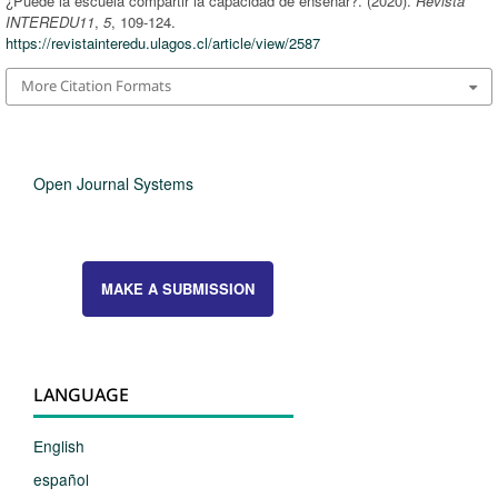
¿Puede la escuela compartir la capacidad de enseñar?. (2020).
Revista
INTEREDU11
,
5
, 109-124.
https://revistainteredu.ulagos.cl/article/view/2587
More Citation Formats
Open Journal Systems
MAKE A SUBMISSION
LANGUAGE
English
español