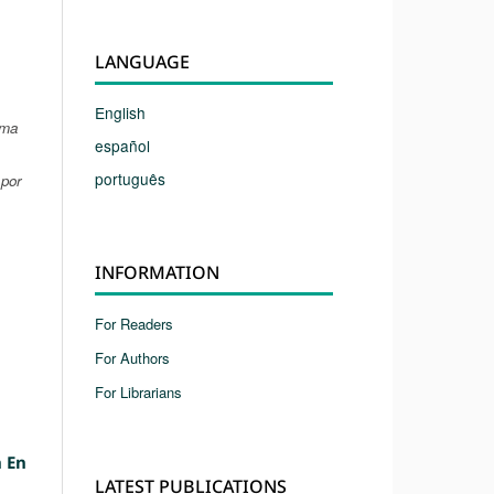
LANGUAGE
English
ima
español
português
 por
INFORMATION
For Readers
For Authors
For Librarians
n En
LATEST PUBLICATIONS