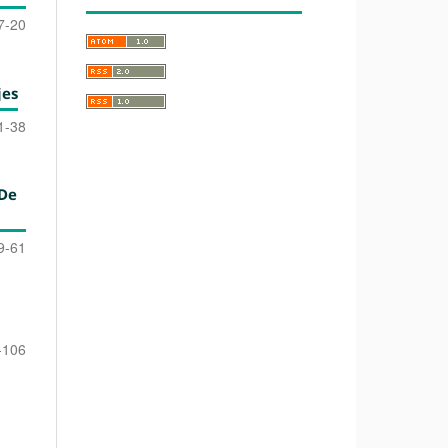
7-20
jes
1-38
 De
9-61
-106